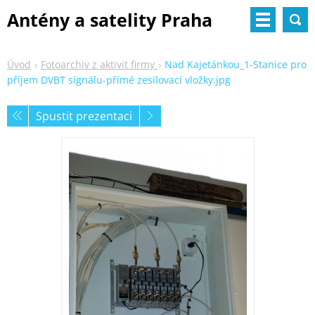
Antény a satelity Praha
Úvod
Fotoarchiv z aktivit firmy
Nad Kajetánkou_1-Stanice pro
příjem DVBT signálu-přímé zesilovací vložky.jpg
Spustit prezentaci